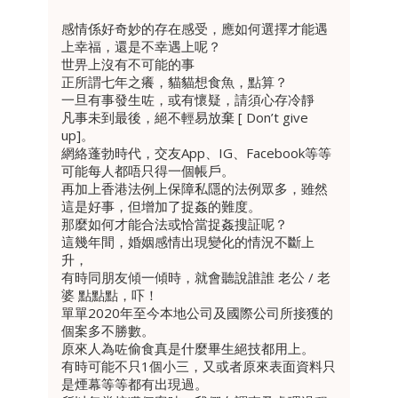
感情係好奇妙的存在感受，應如何選擇才能遇
上幸福，還是不幸遇上呢？
世畀上沒有不可能的事
正所謂七年之癢，貓貓想食魚，點算？
一旦有事發生咗，或有懷疑，請須心存冷靜
凡事未到最後，絕不輕易放棄 [ Don’t give
up]。
網絡蓬勃時代，交友App、IG、Facebook等等
可能每人都唔只得一個帳戶。
再加上香港法例上保障私隱的法例眾多，雖然
這是好事，但增加了捉姦的難度。
那麼如何才能合法或恰當捉姦搜証呢？
這幾年間，婚姻感情出現變化的情況不斷上
升，
有時同朋友傾一傾時，就會聽說誰誰 老公 / 老
婆 點點點，吓！
單單2020年至今本地公司及國際公司所接獲的
個案多不勝數。
原來人為咗偷食真是什麼畢生絕技都用上。
有時可能不只1個小三，又或者原來表面資料只
是煙幕等等都有出現過。