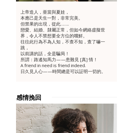
上帝造人，亜當與夏娃，
本應己是天生一對，非常完美。
但禁果的出現，從此……..
戀愛、結婚、隸屬正常，但如今網絡虛擬世
界，令人不禁想要全方位的嚐鮮。
往往此行為不為人知，不查不知，查了嚇一
跳，
以前講的話，全是騙局！
所謂：路遙知馬力——患難見 [真] 情！
A friend in need is friend indeed.
日久見人心——時間總是可以証明一切的。
感情挽回