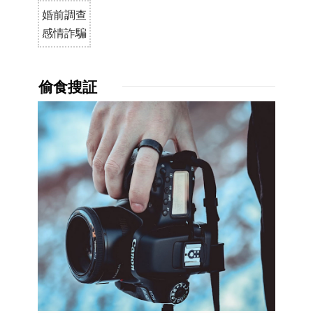
婚前調查
感情詐騙
偷食搜証