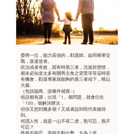
委聘一位，能力高強的，勸退師。如同兩軍交
戰，派遣使者。
此法或者有效，因有時第三者，沈迷於戀情，
都未必知道太多有關男主角之背景等等這時若
有機會，勸退專家就能夠約第三者傾下，曉以
大義
（包括協商、談條件補賞···）
俗語都有講，出現「1」個問題，就會衍生
「100」個解決辦法，
但你又想到幾多個？又或者諗到唔代表做得
到。
何謂人性，就是一山不容二虎，熟可忍，熟不
可忍？
既然不能忍，若能主動出擊，方為上策。