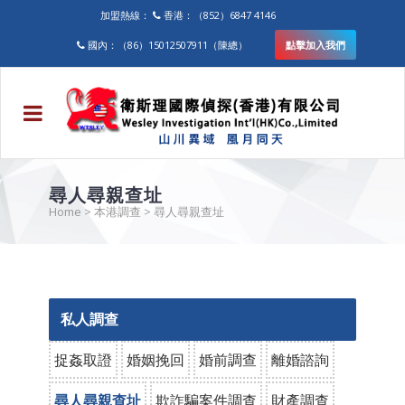
加盟熱線：
香港：（852）6847 4146
國內：（86）15012507911（陳總）
點擊加入我們
尋人尋親查址
Home
>
本港調查
>
尋人尋親查址
私人調查
捉姦取證
婚姻挽回
婚前調查
離婚諮詢
尋人尋親查址
欺詐騙案件調查
財產調查