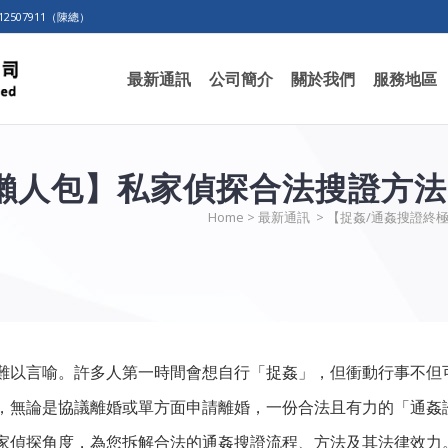
2507911（陳總）
最新通訊
公司簡介
關於我們
服務地區
懶人包】私家偵探合法搜證方
Home
>
最新通訊
>
【捉姦/通姦搜證終
難以言喻。許多人第一時間會想自行「捉姦」，但衝動行事不但
，無論是協議離婚或單方面申請離婚，一份合法且有力的「通姦
家偵探角度，為您拆解合法的通姦搜證流程、方法及其法律效力