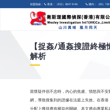
加盟熱線：
香港：（852）6847 4146
國內：（86）1501
【捉姦/通姦搜證終極
解析
當懷疑伴侶不忠時，內心的焦慮、憤怒與不安
網，導致搜集到的證據在法庭上失效。在香港
分配上獲得應有權益的關鍵。本文將由專業私