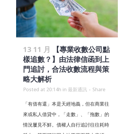
13 11 月
【專業收數公司點
樣追數？】由法律信函到上
門追討，合法收數流程與策
略大解析
Posted at 20:14h
in
最新通訊
Share
「有借有還」本是天經地義，但在商業往
來或私人借貸中，「走數」、「拖數」的
情況屢見不鮮。債權人自行追討往往耗時