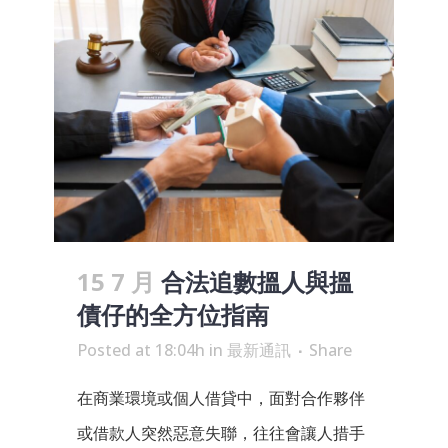
15 7 月
合法追數搵人與搵
債仔的全方位指南
Posted at 18:04h
in
最新通訊
Share
在商業環境或個人借貸中，面對合作夥伴
或借款人突然惡意失聯，往往會讓人措手