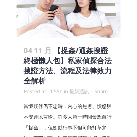
04 11 月
【捉姦/通姦搜證
終極懶人包】私家偵探合法
搜證方法、流程及法律效力
全解析
Posted at 11:55h
in
最新通訊
Share
當懷疑伴侶不忠時，內心的焦慮、憤怒與
不安難以言喻。許多人第一時間會想自行
「捉姦」，但衝動行事不但可能打草驚