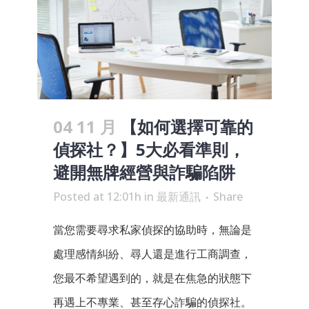
04 11 月
【如何選擇可靠的
偵探社？】5大必看準則，
避開無牌經營與詐騙陷阱
Posted at 12:01h
in
最新通訊
Share
當您需要尋求私家偵探的協助時，無論是
處理感情糾紛、尋人還是進行工商調查，
您最不希望遇到的，就是在焦急的狀態下
再遇上不專業、甚至存心詐騙的偵探社。