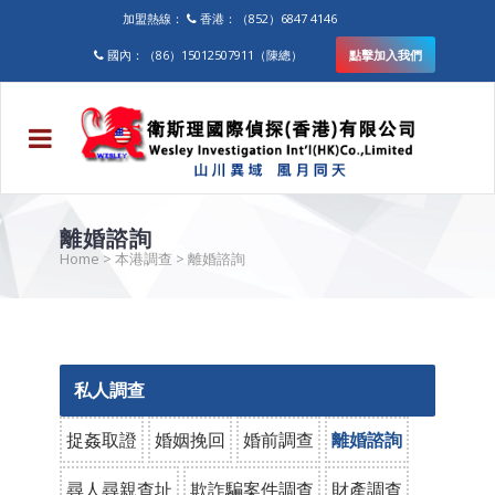
加盟熱線：
香港：（852）6847 4146
國內：（86）15012507911（陳總）
點擊加入我們
離婚諮詢
Home
>
本港調查
>
離婚諮詢
私人調查
捉姦取證
婚姻挽回
婚前調查
離婚諮詢
尋人尋親查址
欺詐騙案件調查
財產調查